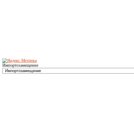
Импортозамещение
Зажимы контактные
***
Фланцевые соединения
***
Клапан обратный