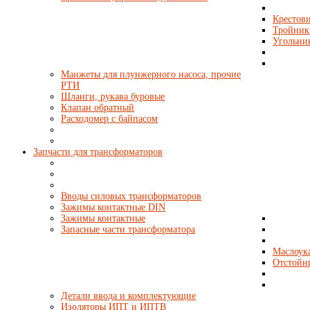
Крестови
Тройник
Угольни
Манжеты для плунжерного насоса, прочие
РТИ
Шланги, рукава буровые
Клапан обратный
Расходомер с байпасом
Запчасти для трансформаторов
Вводы силовых трансформаторов
Зажимы контактные DIN
Зажимы контактные
Запасные части трансформатора
Маслоука
Отстойн
Детали ввода и комплектующие
Изоляторы ИПТ и ИПТВ